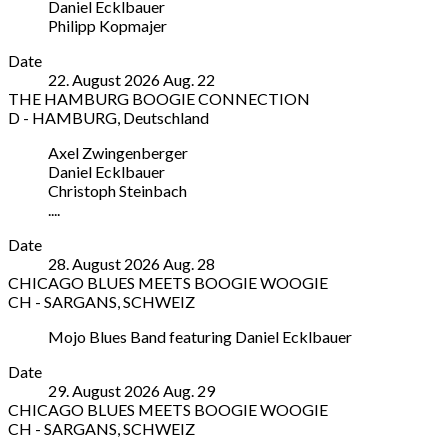
Daniel Ecklbauer
Cafe
Philipp Kopmajer
Stiftsstraße
21
More
Date
A
22. August 2026
Aug.
22
-
THE HAMBURG BOOGIE CONNECTION
SCHLIERBACH
D - HAMBURG
,
Deutschland
4553
FABRIK
Note
Austria
Axel Zwingenberger
HAMBURG
Daniel Ecklbauer
Barnerstraße
Christoph Steinbach
36
....
D
-
More
Date
HAMBURG
28. August 2026
Aug.
28
22765
CHICAGO BLUES MEETS BOOGIE WOOGIE
Deutschland
CH - SARGANS
,
SCHWEIZ
SARGANS
Note
Mojo Blues Band featuring Daniel Ecklbauer
Städtli
Sargans,
More
Date
Untergasse
29. August 2026
Aug.
29
9
CHICAGO BLUES MEETS BOOGIE WOOGIE
CH
CH - SARGANS
,
SCHWEIZ
-
SARGANS
Note