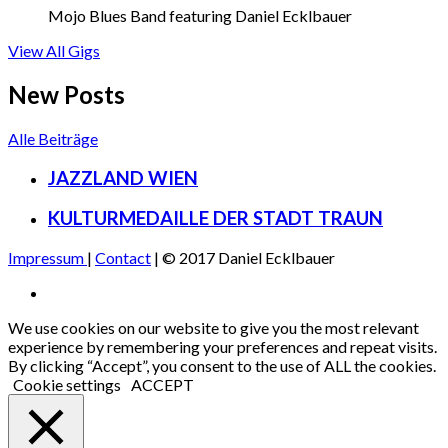
SARGANS
Mojo Blues Band featuring Daniel Ecklbauer
Städtli
7320
Sargans,
SCHWEIZ
More
View All Gigs
Untergasse
9
New Posts
CH
-
SARGANS
Feed
Alle Beiträge
7320
SCHWEIZ
JAZZLAND WIEN
KULTURMEDAILLE DER STADT TRAUN
Impressum
|
Contact
| © 2017 Daniel Ecklbauer
Social
Facebook
Media
We use cookies on our website to give you the most relevant
experience by remembering your preferences and repeat visits.
Profiles
By clicking “Accept”, you consent to the use of ALL the cookies.
Cookie settings
ACCEPT