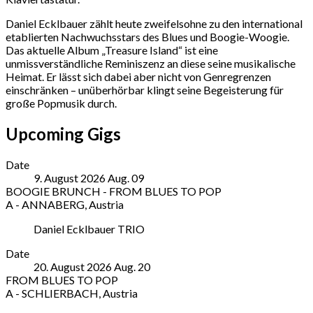
Daniel Ecklbauer zählt heute zweifelsohne zu den international
etablierten Nachwuchsstars des Blues und Boogie-Woogie.
Das aktuelle Album „Treasure Island“ ist eine
unmissverständliche Reminiszenz an diese seine musikalische
Heimat. Er lässt sich dabei aber nicht von Genregrenzen
einschränken – unüberhörbar klingt seine Begeisterung für
große Popmusik durch.
Upcoming Gigs
Date
9. August 2026
Aug.
09
BOOGIE BRUNCH - FROM BLUES TO POP
A - ANNABERG
,
Austria
WINTERSTELLGUT
Note
Daniel Ecklbauer TRIO
Braunötzhof
4
More
Date
A
20. August 2026
Aug.
20
-
FROM BLUES TO POP
ANNABERG
A - SCHLIERBACH
,
Austria
5524
Heidi's
Note
Austria